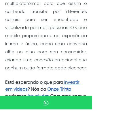
multiplataforma, para que assim o 
conteúdo transite por diferentes 
canais para ser encontrado e 
visualizado por mais pessoas. O vídeo 
mobile proporciona uma experiência 
íntima e única, como uma conversa 
olho no olho com seu consumidor, 
criando uma conexão emocional que 
nenhum outro formato pode alcançar. 
Está esperando o que para 
investir 
em vídeos
? Nós da 
Onze Trinta
podemos 
lhe ajudar
. Converse com a 
gente!
Vídeo
Streaming
Audiovisual