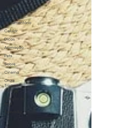
Vendas
Premiações
Documentário
Celular
Dicas
Animação
Pets
Sobre
Cinema
Onze
Trinta
Explica
Direção de
Arte
Televisão