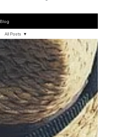
Blog
All Posts
All Posts
Fotografia
Vídeo
Novidades
Ancine
Streaming
Dados
Conceitos
Audiovisual
Marketing
Digital