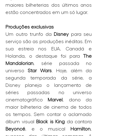
maiores bilheterias dos últimos anos 
estão concentrados em um só lugar.
Produções exclusivas
Um outro trunfo da 
Disney
 para seu 
serviço são as produções inéditas. Em 
sua estreia nos EUA, Canadá e 
Holanda, o destaque foi para 
The 
Mandalorian
, série passada no 
universo 
Star Wars
. Hoje, além da 
segunda temporada da série, a 
Disney planeja o lançamento de 
séries passadas no universo 
cinematográfico 
Marvel
, dono da 
maior bilheteria de cinema de todos 
os tempos. Sem contar o aclamado 
álbum visual 
Black is King
 da cantora 
Beyoncé
, e o musical 
Hamilton
, 
sucesso das últimas semanas. A 