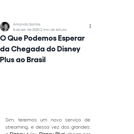
Amanda Santos
8 de set. de 2020
2 min de leitura
O Que Podemos Esperar
da Chegada do Disney
Plus ao Brasil
Sim, teremos um novo serviço de 
streaming, e dessa vez dos grandes: 
o 
Disney +
 (ou 
Disney Plus
) chega por 