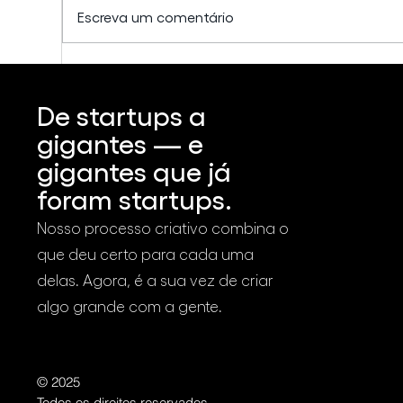
Escreva um comentário
Não é só campanha, é
Com
cultura.
ass
De startups a
gigantes — e
gigantes que já
foram startups.
Nosso processo criativo combina o
que deu certo para cada uma
delas. Agora, é a sua vez de criar
algo grande com a gente.
© 2025
Todos os direitos reservados.