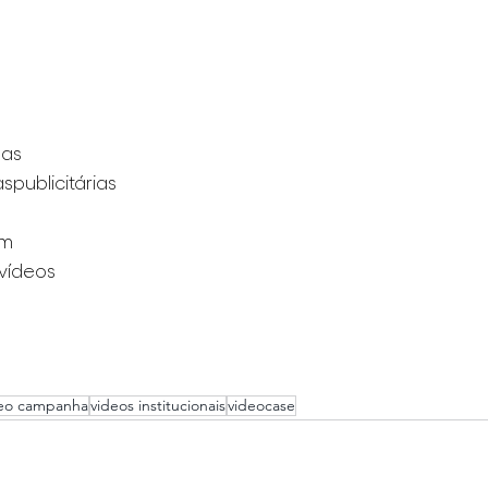
sas
ublicitárias
am
vídeos
deo campanha
videos institucionais
videocase