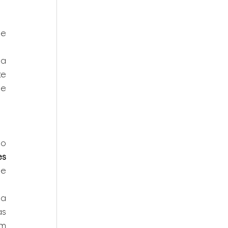
e 
a 
e 
e 
o 
s 
e 
a 
s 
m 