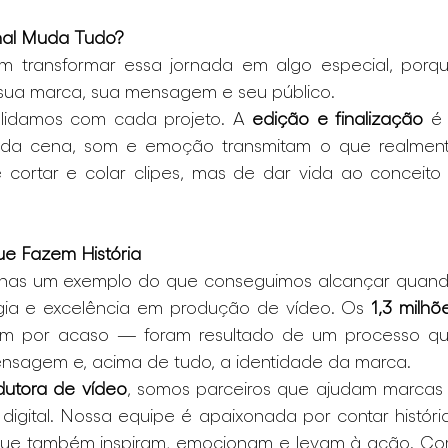
nal Muda Tudo?
m transformar essa jornada em algo especial, porqu
sua marca, sua mensagem e seu público.
lidamos com cada projeto. A 
edição e finalização
 é 
da cena, som e emoção transmitam o que realment
cortar e colar clipes, mas de dar vida ao conceito 
.
ue Fazem História
nas um exemplo do que conseguimos alcançar quand
égia e excelência em produção de vídeo. Os 
1,3 milhõe
m por acaso — foram resultado de um processo qu
ensagem e, acima de tudo, a identidade da marca.
dutora de vídeo
, somos parceiros que ajudam marcas 
igital. Nossa equipe é apaixonada por contar história
ue também inspiram, emocionam e levam à ação. Co