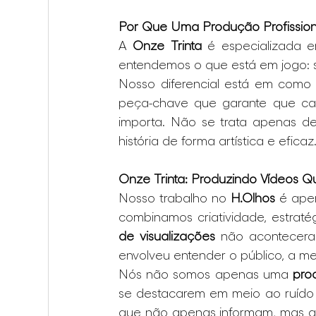
Por Que Uma Produção Profissio
A 
Onze Trinta
 é especializada e
entendemos o que está em jogo: 
Nosso diferencial está em como 
peça-chave que garante que ca
importa. Não se trata apenas de 
história de forma artística e eficaz
Onze Trinta: Produzindo Vídeos Q
Nosso trabalho no 
H.Olhos
 é ape
combinamos criatividade, estrat
de visualizações
 não acontecera
envolveu entender o público, a m
Nós não somos apenas uma 
pro
se destacarem em meio ao ruído d
que não apenas informam, mas q