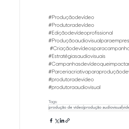
#Produçãodevídeo
#Produtoradevídeo
#Ediçãodevídeoprofissional
#Produçãoaudiovisualparaempre
#Criaçãodevídeosparacampanhasp
#Estratégiasaudiovisuais
#Campanhasdevídeoqueimpact
#Parceriacriativaparaproduçãode
#produtoradevideo
#produtoraaudiovisual
Tags:
produção de vídeo
produção audiovisual
vi