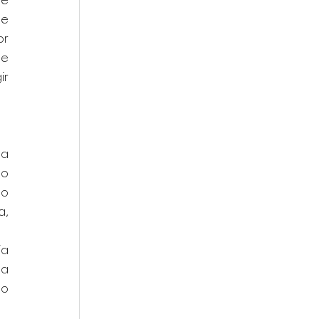
e 
r 
e 
r 
a 
o 
o 
, 
a 
a 
o 