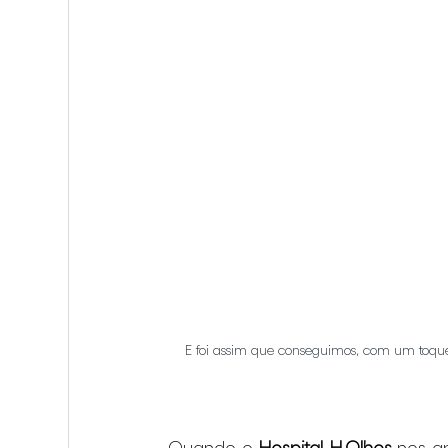
E foi assim que conseguimos, com um toque d
Quando o 
Hospital H.Olhos
 nos a