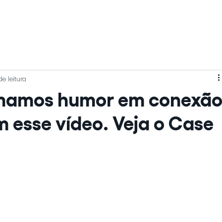
[ 
e leitura
mamos humor em conexã
m esse vídeo. Veja o Case