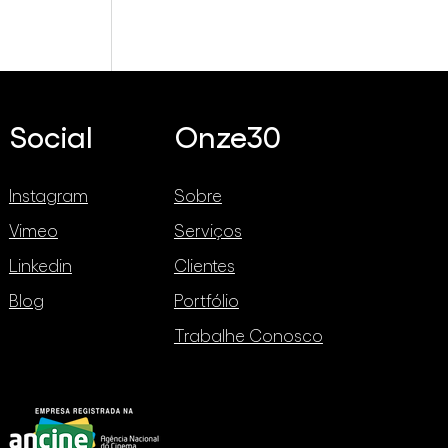
rcado de
Social
Onze30
os
Instagram
Sobre
Vimeo
Serviços
Linkedin
Clientes
Blog
Portfólio
Trabalhe Conosco