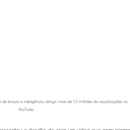
e leveza e inteligência, atingir mais de 1,3 milhões de visualizações no 
YouTube.
presentou o desafio de criar um vídeo que comunicass