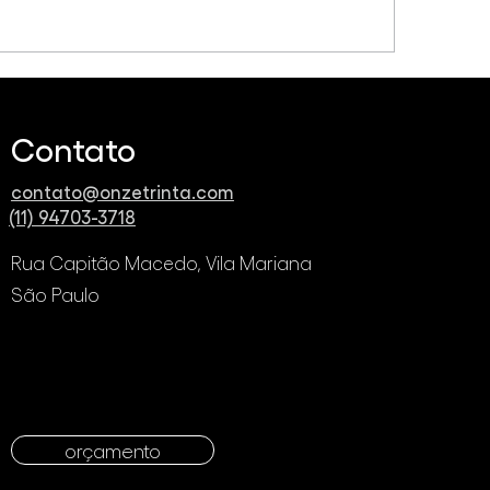
o criar roteiros incríveis
Como a IA está
istidos pela IA
revolucionando (e
desafiando) o me
Contato
produção de víde
contato@onzetrinta.com
(11) 94703-3718
Rua Capitão Macedo, Vila Mariana
São Paulo
orçamento