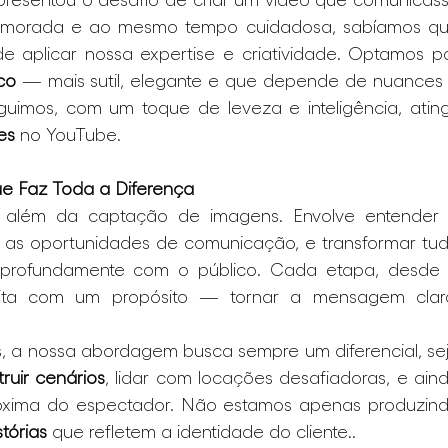
umorada e ao mesmo tempo cuidadosa, sabíamos qu
de aplicar nossa expertise e criatividade. Optamos po
co
 — mais sutil, elegante e que depende de nuances 
guimos, com um toque de leveza e inteligência, atingi
es
 no YouTube.
e Faz Toda a Diferença
o além da captação de imagens. Envolve entender 
 as oportunidades de comunicação, e transformar tud
 profundamente com o público. Cada etapa, desde 
eita com um propósito — tornar a mensagem clara
, a nossa abordagem busca sempre um diferencial, sej
ruir cenários
, lidar com locações desafiadoras, e aind
próxima do espectador. Não estamos apenas produzind
tórias
 que refletem a identidade do cliente..