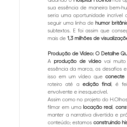
sua essência de maneira bem-h
seria uma oportunidade incrível 
seguir uma linha de 
humor britâni
subtextos. E foi assim que conse
mais de 
1,3 milhões de visualizaçõ
Produção de Vídeo: O Detalhe Qu
A 
produção de vídeo
 vai muit
essência da marca, os desafios e
isso em um vídeo que 
conecte
roteiro até a 
edição final
, é f
envolvente e inesquecível.
Assim como no projeto do H.Olhos
filmar em uma 
locação real
, 
const
manter a narrativa divertida e 
conteúdo; estamos 
construindo his