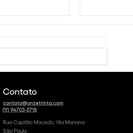
o vender mais e melhor
Você sabe o que 
 produto ou serviço
On e ROI?
avés das plataformas
Contato
itais?
contato@onzetrinta.com
(11) 94703-3718
Rua Capitão Macedo, Vila Mariana
São Paulo