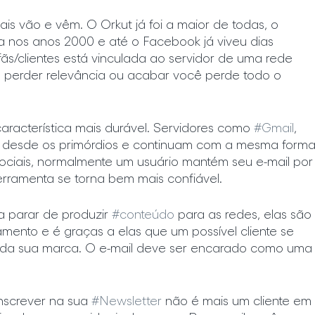
ais vão e vêm. O Orkut já foi a maior de todas, o 
 nos anos 2000 e até o Facebook já viveu dias 
ãs/clientes está vinculada ao servidor de uma rede 
a perder relevância ou acabar você perde todo o 
aracterística mais durável. Servidores como 
#Gmail
, 
t desde os primórdios e continuam com a mesma forma
sociais, normalmente um usuário mantém seu e-mail por
erramenta se torna bem mais confiável.
 parar de produzir 
#conteúdo
 para as redes, elas são 
amento e é graças a elas que um possível cliente se 
as da sua marca. O e-mail deve ser encarado como uma
nscrever na sua 
#Newsletter
 não é mais um cliente em 