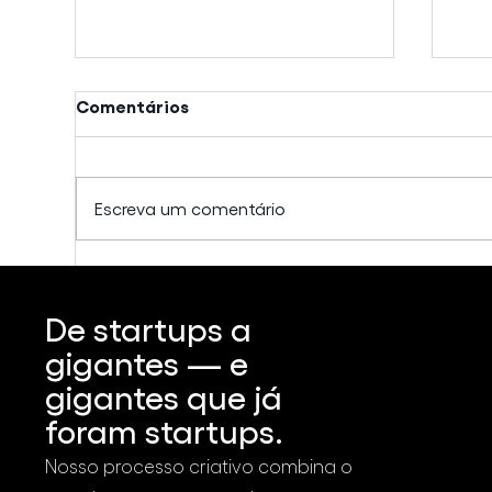
Comentários
Escreva um comentário
Vídeos vendem MAIS?
Com
Verdade ou mito?
seu
De startups a
atr
dig
gigantes — e
gigantes que já
foram startups.
Nosso processo criativo combina o