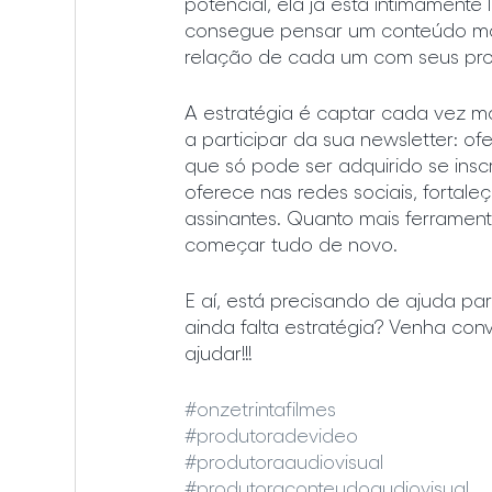
potencial, ela já está intimamente
consegue pensar um conteúdo mai
relação de cada um com seus prod
A estratégia é captar cada vez mai
a participar da sua newsletter: o
que só pode ser adquirido se ins
oferece nas redes sociais, fortale
assinantes. Quanto mais ferrament
começar tudo de novo.
E aí, está precisando de ajuda p
ainda falta estratégia? Venha con
ajudar!!!
#onzetrintafilmes
#produtoradevideo
#produtoraaudiovisual
#produtoraconteudoaudiovisual