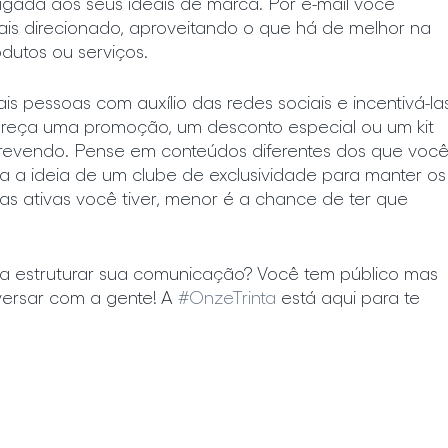
 ligada aos seus ideais de marca. Por e-mail você 
s direcionado, aproveitando o que há de melhor na 
utos ou serviços.
s pessoas com auxílio das redes sociais e incentivá-la
fereça uma promoção, um desconto especial ou um kit 
crevendo. Pense em conteúdos diferentes dos que você
ça a ideia de um clube de exclusividade para manter os
as ativas você tiver, menor é a chance de ter que 
ara estruturar sua comunicação? Você tem público mas 
versar com a gente! A 
#OnzeTrinta
 está aqui para te 