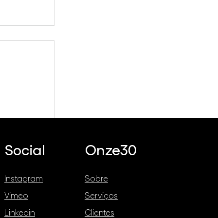
é Always
Social
Onze30
Instagram
Sobre
Vimeo
Serviços
Linkedin
Clientes