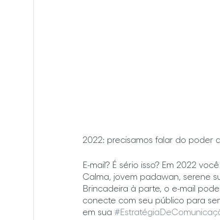
2022: precisamos falar do poder d
E-mail? É sério isso? Em 2022 voc
Calma, jovem padawan, serene sua 
Brincadeira à parte, o e-mail po
conecte com seu público para se
em sua 
#EstratégiaDeComunicaç