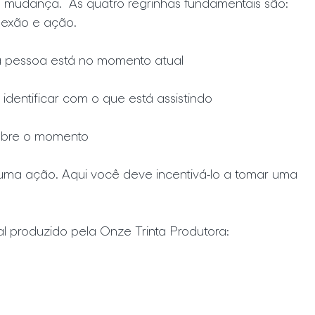
r a mudança.  As quatro regrinhas fundamentais são: 
flexão e ação.
a pessoa está no momento atual
 identificar com o que está assistindo
 sobre o momento
 uma ação. Aqui você deve incentivá-lo a tomar uma 
al produzido pela Onze Trinta Produtora: