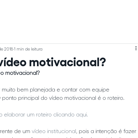
[ 
de 2018
1 min de leitura
vídeo motivacional?
eo motivacional?
 muito bem planejada e contar com equipe 
ponto principal do vídeo motivacional é o roteiro.
elaborar um roteiro clicando aqui.
erente de um 
vídeo institucional
, pois a intenção é fazer 