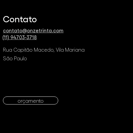
fego online, aumento de
Inteligência artific
das e relacionamento
benefícios e male
 seu público, não é
Contato
to, é investimento!
contato@onzetrinta.com
(11) 94703-3718
Rua Capitão Macedo, Vila Mariana
São Paulo
orçamento