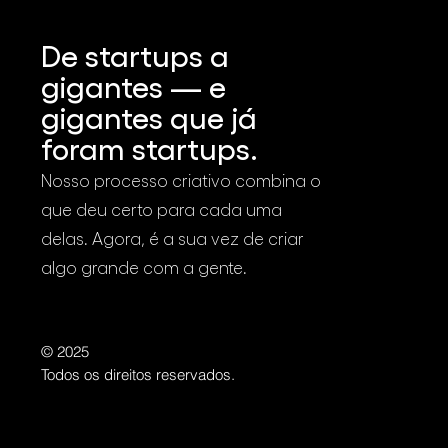
Vídeos vendem MAIS?
Trá
Verdade ou mito?
ven
De startups a
com
cus
gigantes — e
gigantes que já
foram startups.
Nosso processo criativo combina o
que deu certo para cada uma
delas. Agora, é a sua vez de criar
algo grande com a gente.
© 2025
Todos os direitos reservados.