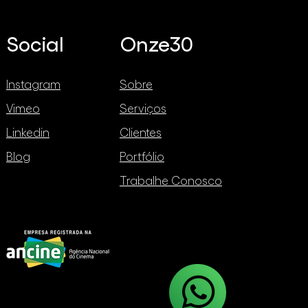
ial (IA)
fícios
Social
Onze30
Instagram
Sobre
Vimeo
Serviços
Linkedin
Clientes
Blog
Portfólio
Trabalhe Conosco