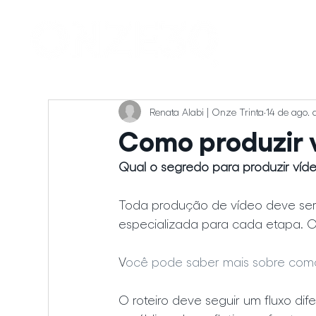
Renata Alabi | Onze Trinta
14 de ago. 
Como produzir 
Qual o segredo para produzir víd
Toda produção de vídeo deve ser
especializada para cada etapa. O 
V
ocê pode saber mais sobre como 
O roteiro deve seguir um fluxo dif