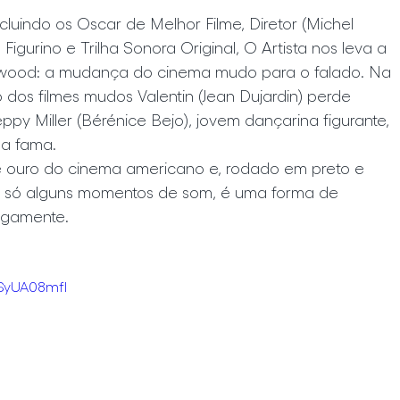
luindo os Oscar de Melhor Filme, Diretor (Michel 
 Figurino e Trilha Sonora Original, O Artista nos leva a 
wood: a mudança do cinema mudo para o falado. Na 
dos filmes mudos Valentin (Jean Dujardin) perde 
py Miller (Bérénice Bejo), jovem dançarina figurante, 
 a fama.
e ouro do cinema americano e, rodado em preto e 
 só alguns momentos de som, é uma forma de 
tigamente.
ISyUA08mfI