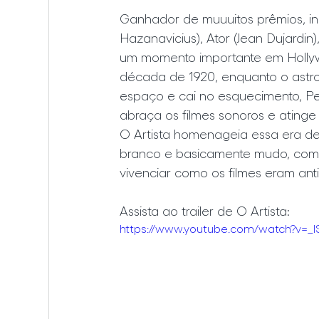
Ganhador de muuuitos prêmios, inc
Hazanavicius), Ator (Jean Dujardin),
um momento importante em Holly
década de 1920, enquanto o astro 
espaço e cai no esquecimento, Pep
abraça os filmes sonoros e atinge
O Artista homenageia essa era d
branco e basicamente mudo, com
vivenciar como os filmes eram an
Assista ao trailer de O Artista:
https://www.youtube.com/watch?v=_