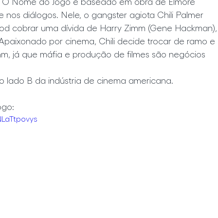
, O Nome do Jogo é baseado em obra de Elmore 
 nos diálogos. Nele, o gangster agiota Chili Palmer 
ywood cobrar uma dívida de Harry Zimm (Gene Hackman),
. Apaixonado por cinema, Chili decide trocar de ramo e 
imm, já que máfia e produção de filmes são negócios 
 lado B da indústria de cinema americana.
ogo:
NLaTtpovys