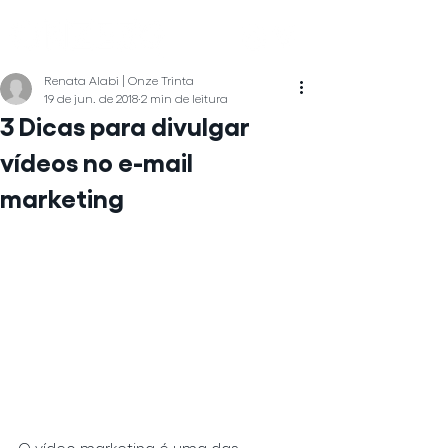
Renata Alabi | Onze Trinta
19 de jun. de 2018
2 min de leitura
3 Dicas para divulgar
vídeos no e-mail
marketing
O vídeo marketing é uma das 