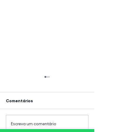
Comentários
Tráfego online, aumento
Inteligência arti
Escreva um comentário
de vendas e
benefícios e ma