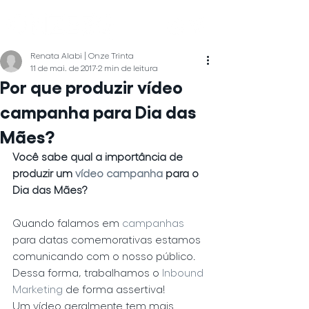
Renata Alabi | Onze Trinta
11 de mai. de 2017
2 min de leitura
Por que produzir vídeo
campanha para Dia das
Mães?
Você sabe qual a importância de 
produzir um 
vídeo campanha 
para o 
Dia das Mães?
Quando falamos em 
campanhas
para datas comemorativas estamos 
comunicando com o nosso público. 
Dessa forma, trabalhamos o
Inbound 
Marketing
de forma assertiva!
Um vídeo geralmente tem mais 