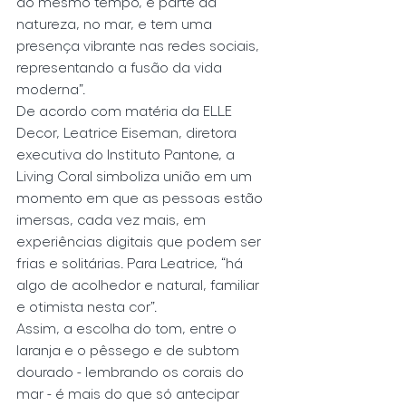
ao mesmo tempo, é parte da 
natureza, no mar, e tem uma 
presença vibrante nas redes sociais, 
representando a fusão da vida 
moderna”.
De acordo com matéria da ELLE 
Decor, Leatrice Eiseman, diretora 
executiva do Instituto Pantone, a 
Living Coral simboliza união em um 
momento em que as pessoas estão 
imersas, cada vez mais, em 
experiências digitais que podem ser 
frias e solitárias. Para Leatrice, “há 
algo de acolhedor e natural, familiar 
e otimista nesta cor”.
Assim, a escolha do tom, entre o 
laranja e o pêssego e de subtom 
dourado - lembrando os corais do 
mar - é mais do que só antecipar 