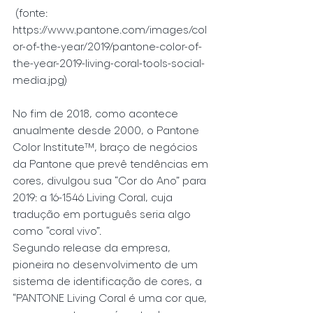
 (fonte: 
https://www.pantone.com/images/col
or-of-the-year/2019/pantone-color-of-
the-year-2019-living-coral-tools-social-
media.jpg)
No fim de 2018, como acontece 
anualmente desde 2000, o Pantone 
Color Institute™, braço de negócios 
da Pantone que prevê tendências em 
cores, divulgou sua “Cor do Ano” para 
2019: a 16-1546 Living Coral, cuja 
tradução em português seria algo 
como “coral vivo”.
Segundo release da empresa, 
pioneira no desenvolvimento de um 
sistema de identificação de cores, a 
“PANTONE Living Coral é uma cor que, 