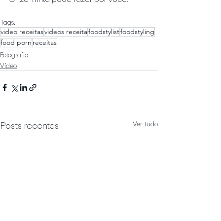
Tags:
video receitas
videos receita
foodstylist
foodstyling
food porn
receitas
Fotografia
Vídeo
Ver tudo
Posts recentes