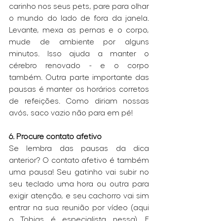
carinho nos seus pets, pare para olhar 
o mundo do lado de fora da janela. 
Levante, mexa as pernas e o corpo, 
mude de ambiente por alguns 
minutos. Isso ajuda a manter o 
cérebro renovado - e o corpo 
também. Outra parte importante das 
pausas é manter os horários corretos 
de refeições. Como diriam nossas 
avós, saco vazio não para em pé!
6. Procure contato afetivo
Se lembra das pausas da dica 
anterior? O contato afetivo é também 
uma pausa! Seu gatinho vai subir no 
seu teclado uma hora ou outra para 
exigir atenção, e seu cachorro vai sim 
entrar na sua reunião por vídeo (aqui 
o Tobias é especialista nessa). E 