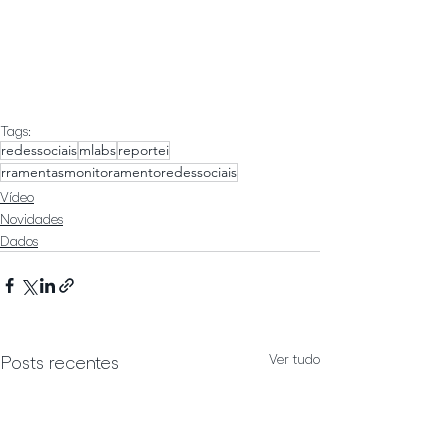
Tags:
redessociais
mlabs
reportei
rramentasmonitoramentoredessociais
Vídeo
Novidades
Dados
Ver tudo
Posts recentes