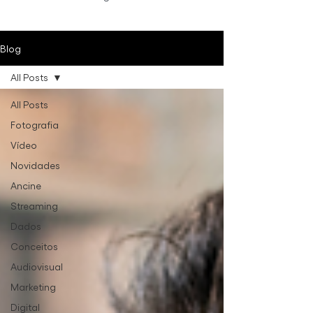
Blog
All Posts
All Posts
Fotografia
Vídeo
Novidades
Ancine
Streaming
Dados
Conceitos
Audiovisual
Marketing
Digital