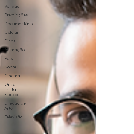
Vendas
Premiações
Documentário
Celular
Dicas
Animação
Pets
Sobre
Cinema
Onze
Trinta
Explica
Direção de
Arte
Televisão