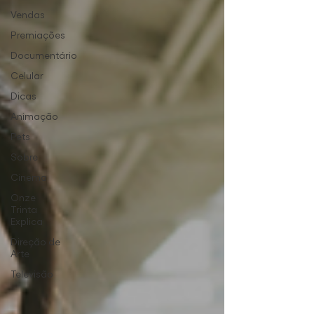
Vendas
Premiações
Documentário
Celular
Dicas
Animação
Pets
Sobre
Cinema
Onze
Trinta
Explica
Direção de
Arte
Televisão