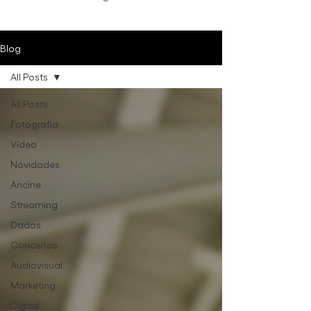
Blog
All Posts
All Posts
Fotografia
Vídeo
Novidades
Ancine
Streaming
Dados
Conceitos
Audiovisual
Marketing
Digital