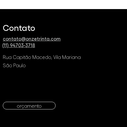
Contato
contato@onzetrinta.com
(11) 94703-3718
Rua Capitão Macedo, Vila Mariana
São Paulo
orçamento