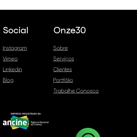
Social
Onze30
Instagram
Sobre
Vimeo
Serviços
Linkedin
Clientes
Blog
Portfólio
Trabalhe Conosco