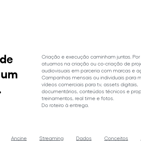
[ 
 de
Criação e execução caminham juntas. Por 
atuamos na criação ou co-criação de proj
, um
audiovisuais em parceria com marcas e a
Campanhas mensais ou individuais para míd
vídeos comerciais para tv, assets digitais,
.
documentários, conteúdos técnicos e propr
treinamentos, real time e fotos.
Do roteiro à entrega.​​
Ancine
Streaming
Dados
Conceitos