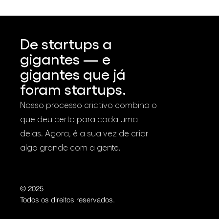
De startups a
gigantes — e
gigantes que já
foram startups.
Nosso processo criativo combina o
que deu certo para cada uma
delas. Agora, é a sua vez de criar
algo grande com a gente.
© 2025
Todos os direitos reservados.