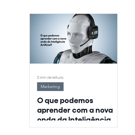
ações
Documentário
Celular
Dicas
Anima
 Explica
Direção de Arte
Televisão
2 min de leitura
Marketing
O que podemos
aprender com a nova
onda da Inteligência
Artificial?