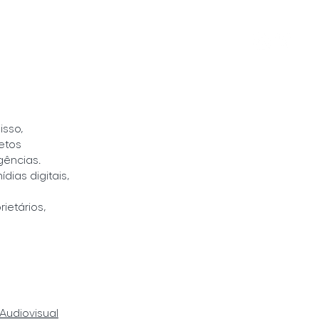
PROJETOS ]
[ SOBRE ]
[ CONTATO ]
isso,
etos
gências.
ias digitais,
ietários,
Audiovisual