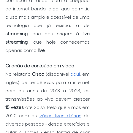
começou a mudar com a chegada 
da internet banda larga, que permitiu 
o uso mais amplo e acessível de uma 
tecnologia que já existia, a de 
streaming
, que deu origem à 
live 
streaming
, que hoje conhecemos 
apenas como 
live
. 
Criação de conteúdo em vídeo
No relatório 
Cisco
 (disponível 
aqui
, em 
inglês) de tendências para a internet 
para os anos de 2018 a 2023, as 
transmissões ao vivo devem crescer 
15 vezes
 até 2023. Pelo que vimos em 
2020 com as 
várias lives diárias
 de 
diversas pessoas - desde exercícios e 
aulas a shows - essa forma de criar 