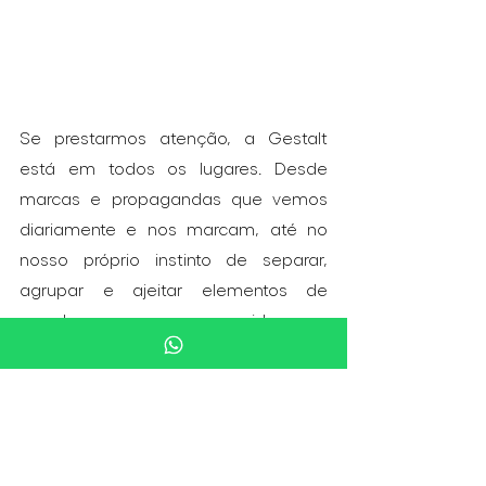
Se prestarmos atenção, a Gestalt 
está em todos os lugares. Desde 
marcas e propagandas que vemos 
diariamente e nos marcam, até no 
nosso próprio instinto de separar, 
agrupar e ajeitar elementos de 
acordo com o que consideramos 
harmonioso visualmente. Por isso, a 
Gestalt se faz tão importante na 
visualidade das peças, sejam em 
movimento ou estáticas.