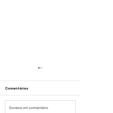
Comentários
Como vender mais e
Você sabe o qu
Escreva um comentário