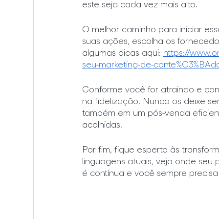
este seja cada vez mais alto.
O melhor caminho para iniciar es
suas ações, escolha os fornecedor
algumas dicas aqui: 
https://www.o
seu-marketing-de-conte%C3%BAdo
Conforme você for atraindo e conq
na fidelização. Nunca os deixe s
também em um pós-venda eficient
acolhidas.
Por fim, fique esperto às transf
linguagens atuais, veja onde seu p
é contínua e você sempre precisa