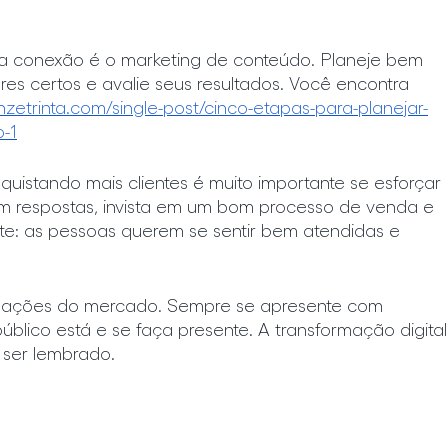
sa conexão é o marketing de conteúdo. Planeje bem 
es certos e avalie seus resultados. Você encontra 
nzetrinta.com/single-post/cinco-etapas-para-planejar-
-1
uistando mais clientes é muito importante se esforçar 
em respostas, invista em um bom processo de venda e 
e: as pessoas querem se sentir bem atendidas e 
ormações do mercado. Sempre se apresente com 
úblico está e se faça presente. A transformação digital
 ser lembrado.