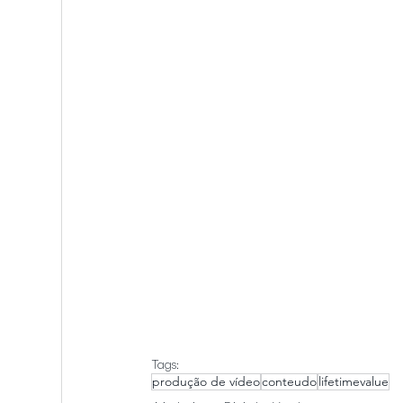
Tags:
produção de vídeo
conteudo
lifetimevalue