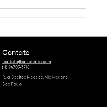
o vender mais e melhor
Você sabe o que 
 produto ou serviço
On e ROI?
avés das plataformas
Contato
itais?
contato@onzetrinta.com
(11) 94703-3718
Rua Capitão Macedo, Vila Mariana
São Paulo