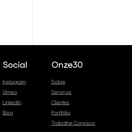
é Always
Social
Onze30
Instagram
Sobre
Vimeo
Serviços
Linkedin
Clientes
Blog
Portfólio
Trabalhe Conosco