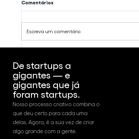
Comentários
Escreva um comentário
Vídeos vendem MAIS?
Com
Verdade ou mito?
seu
De startups a
atr
dig
gigantes — e
gigantes que já
foram startups.
Nosso processo criativo combina o
que deu certo para cada uma
delas. Agora, é a sua vez de criar
algo grande com a gente.