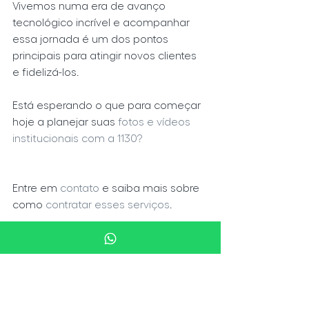
Vivemos numa era de avanço 
tecnológico incrível e acompanhar 
essa jornada é um dos pontos 
principais para atingir novos clientes 
e fidelizá-los.
Está esperando o que para começar 
hoje a planejar suas 
fotos e vídeos 
institucionais com a 1130?
Entre em 
contato
 e saiba mais sobre 
como
 contratar esses serviços
.
Tags:
video institucional
video
Foto Institucional
Vídeo
Fotografia