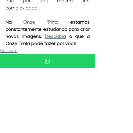
que por trás mostra sua 
complexidade. 
Na 
Onze Trinta
 estamos 
constantemente estudando para criar 
novas imagens. 
Descubra
 o que a 
Onze Trinta pode fazer por você. 
Conceitos
Audiovisual
Cinema
Ver tudo
Posts recentes