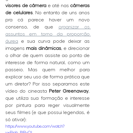
visores de câmera
 e até nas 
câmeras 
de celulares
. No entanto de uns anos 
pra cá parece haver um novo 
consenso, de que 
organizar os 
assuntos em torno da proporção 
áurea
 e sua curva pode deixar as 
imagens 
mais dinâmicas
, e direcionar 
o olhar de quem assiste ao ponto de 
interesse de forma natural, como um 
passeio. Mas quem melhor para 
explicar seu uso de forma prática que 
um diretor? Por isso separamos este 
vídeo do cineasta 
Peter Greenaway
, 
que utiliza sua formação e interesse 
por pintura para reger visualmente 
seus filmes (e que possui legendas, é 
só ativar):
https://www.youtube.com/watch?
v=Pipb_BIPvOI