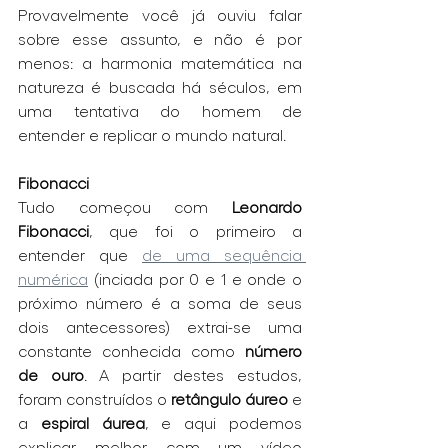
Provavelmente você já ouviu falar 
sobre esse assunto, e não é por 
menos: a harmonia matemática na 
natureza é buscada há séculos, em 
uma tentativa do homem de 
entender e replicar o mundo natural. 
Fibonacci
Tudo começou com 
Leonardo 
Fibonacci
, que foi o primeiro a 
entender que 
de uma sequência 
numérica
 (inciada por 0 e 1 e onde o 
próximo número é a soma de seus 
dois antecessores) extrai-se uma 
constante conhecida como 
número 
de ouro
. A partir destes estudos, 
foram construídos o 
retângulo áureo
 e 
a 
espiral áurea
, e aqui podemos 
explicar melhor com um vídeo 